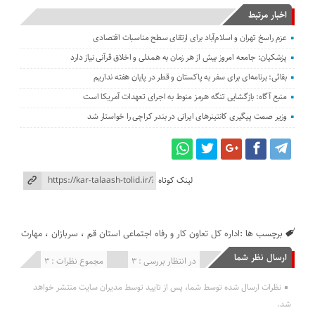
اخبار مرتبط
عزم راسخ تهران و اسلام‌آباد برای ارتقای سطح مناسبات اقتصادی
پزشکیان: جامعه امروز بیش از هر زمان به همدلی و اخلاق قرآنی نیاز دارد
بقائی: برنامه‌ای برای سفر به پاکستان و قطر در پایان هفته نداریم
منبع آگاه: بازگشایی تنگه هرمز منوط به اجرای تعهدات آمریکا است
وزیر صمت پیگیری کانتینر‌های ایرانی در بندر کراچی را خواستار شد
لینک کوتاه
برچسب ها :
اداره کل تعاون کار و رفاه اجتماعی استان قم
،
سربازان
،
مهارت
ارسال نظر شما
انتشار یافته : 0
در انتظار بررسی : 3
مجموع نظرات : 3
نظرات ارسال شده توسط شما، پس از تایید توسط مدیران سایت منتشر خواهد
شد.