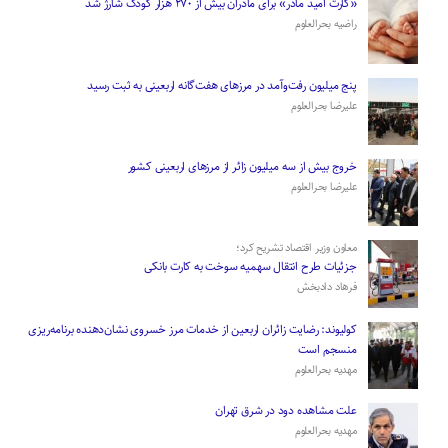
«کارت امید مادر» برای مادران بیش از ۲۷۰ هزار کودک شارژ شد
راضیه بحرالعلوم
پنج میلیون رفت‌وآمد در مرزهای هفت‌گانه اربعینی به ثبت رسید
علیرضا بحرالعلوم
­خروج بیش از سه میلیون زائر از مرز‌های اربعینی کشور
علیرضا بحرالعلوم
معاون وزیر اقتصاد تشریح کرد؛
جزئیات طرح انتقال سهمیه سوخت به کارت بانکی
فرهاد دادبخش
کولیوند: رضایت زائران اربعین از خدمات مرز خسروی نشان‌دهنده برنامه‌ریزی
منسجم است
مهدیه بحرالعلوم
علت مشاهده دود در شرق تهران
مهدیه بحرالعلوم