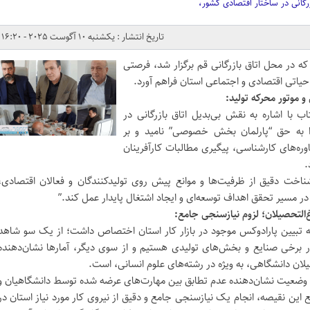
زرگانی در ساختار اقتصادی کشور،
تاریخ انتشار : یکشنبه 10 آگوست 2025 - 16:20
که در محل اتاق بازرگانی قم برگزار شد، فرصتی
حیاتی اقتصادی و اجتماعی استان فراهم آورد.
 موتور محرکه تولید:
با اشاره به نقش بی‌بدیل اتاق بازرگانی در
ا به حق “پارلمان بخش خصوصی” نامید و بر
وره‌های کارشناسی، پیگیری مطالبات کارآفرینان
.
شناخت دقیق از ظرفیت‌ها و موانع پیش روی تولیدکنندگان و فعالان اقتصادی،
ت در مسیر تحقق اهداف توسعه‌ای و ایجاد اشتغال پایدار عمل کند.”
‌التحصیلان؛ لزوم نیازسنجی جامع:
ه تبیین پارادوکس موجود در بازار کار استان اختصاص داشت؛ از یک سو شاهد
 برخی صنایع و بخش‌های تولیدی هستیم و از سوی دیگر، آمارها نشان‌دهنده
یلان دانشگاهی، به ویژه در رشته‌های علوم انسانی، است.
ن وضعیت نشان‌دهنده عدم تطابق بین مهارت‌های عرضه شده توسط دانشگاهیان و
فع این نقیصه، انجام یک نیازسنجی جامع و دقیق از نیروی کار مورد نیاز استان در