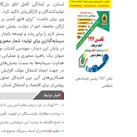
استان، بر آمادگی کامل اتاق بازر
تولیدکنندگان و کارآفرینان تاکید کرد.
وی بیان داشت: “برای فایق آمدن بر
ارکان جامعه، اعم از دولت، بخش خصوصی
بستر لازم را برای رشد و توسعه پایدار 
سرمایه‌گذاری برای تولید؛ شعار محور
در پایان این دیدار، مهندس آشتاب و مح
عنوان یک راهبرد محوری و عملیاتی در 
هدایت سرمایه‌ها به سمت بخش‌های مول
در جهت ایجاد اشتغال مولد، افزایش 
همکاری‌های آتی بین اداره‌کل تعاون،
تلفن 197 پلیس فرماندهی
روشن‌تر برای اقتصاد و اشتغال استان
انتظامی
اخبار مرتبط
۳۰۰ کودک در غزه از زمان اعلام آتش بس تا کنون کشته شدند
پرداخت مطالبات بازنشستگان در اولویت تأمین ا
پاسخ قالیباف به ترامپ: این دیپلماسی نما
تنظیم قولنامه برای اسناد سبزرنگ ممنوع شد