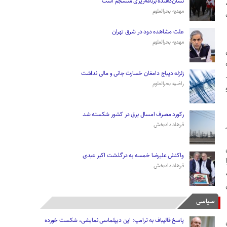
نشان‌دهنده برنامه‌ریزی منسجم است
مهدیه بحرالعلوم
علت مشاهده دود در شرق تهران
مهدیه بحرالعلوم
زلزله دیباج دامغان خسارت جانی و مالی نداشت
راضیه بحرالعلوم
رکورد مصرف امسال برق در کشور شکسته شد
فرهاد دادبخش
واکنش علیرضا خمسه به درگذشت اکبر عبدی
فرهاد دادبخش
سیاسی
پاسخ قالیباف به ترامپ: این دیپلماسی نمایشی، شکست خورده