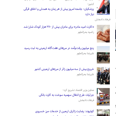
کشور؛
پزشکیان: جامعه امروز بیش از هر زمان به همدلی و اخلاق قرآنی
نیاز دارد
فرهاد دادبخش
«کارت امید مادر» برای مادران بیش از ۲۷۰ هزار کودک شارژ شد
راضیه بحرالعلوم
پنج میلیون رفت‌وآمد در مرزهای هفت‌گانه اربعینی به ثبت رسید
علیرضا بحرالعلوم
­خروج بیش از سه میلیون زائر از مرز‌های اربعینی کشور
علیرضا بحرالعلوم
معاون وزیر اقتصاد تشریح کرد؛
جزئیات طرح انتقال سهمیه سوخت به کارت بانکی
فرهاد دادبخش
کولیوند: رضایت زائران اربعین از خدمات مرز خسروی