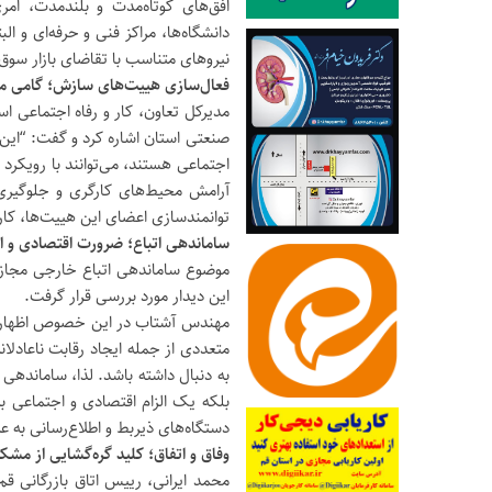
افق‌های کوتاه‌مدت و بلندمدت، ام
دانشگاه‌ها، مراکز فنی و حرفه‌ای و 
نیروهای متناسب با تقاضای بازار سوق
فعال‌سازی هییت‌های سازش؛ گامی م
مدیرکل تعاون، کار و رفاه اجتماعی 
صنعتی استان اشاره کرد و گفت: “این هی
اجتماعی هستند، می‌توانند با رویکر
آرامش محیط‌های کارگری و جلوگیری ا
توانمندسازی اعضای این هییت‌ها، کار
ساماندهی اتباع؛ ضرورت اقتصادی و ا
موضوع ساماندهی اتباع خارجی مجاز و 
این دیدار مورد بررسی قرار گرفت.
مهندس آشتاب در این خصوص اظهار دا
متعددی از جمله ایجاد رقابت ناعادلان
به دنبال داشته باشد. لذا، ساماندهی
بلکه یک الزام اقتصادی و اجتماعی ب
دستگاه‌های ذیربط و اطلاع‌رسانی به ع
وفاق و اتفاق؛ کلید گره‌گشایی از مشک
محمد ایرانی، رییس اتاق بازرگانی قم