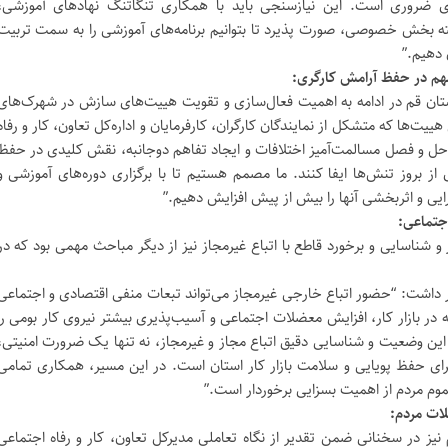
ری ضروری است. این نیازسنجی باید با همکاری تنگاتنگ نهادهای آموزشی،
البته بخش خصوصی، صورت پذیرد تا بتوانیم برنامه‌های آموزشی را به سمت تربیت
 دهیم.”
هم در حفظ آرامش کارگری:
استان قم در ادامه به اهمیت فعال‌سازی و تقویت هییت‌های سازش در شهرک‌های
یت‌ها که متشکل از نمایندگان کارگران، کارفرمایان و اداره‌کل تعاون، کار و رفاه
د حل و فصل مسالمت‌آمیز اختلافات و ایجاد تفاهم دوجانبه، نقش کلیدی در حفظ
ز بروز تنش‌ها ایفا کنند. ما مصمم هستیم تا با برگزاری دوره‌های آموزشی و
ایی و اثربخشی آنها را بیش از پیش افزایش دهیم.”
جتماعی:
شناسایی و برخورد قاطع با اتباع غیرمجاز نیز از دیگر مباحث مهمی بود که در
شت: “حضور اتباع خارجی غیرمجاز می‌تواند تبعات منفی اقتصادی و اجتماعی
ه در بازار کار، افزایش معضلات اجتماعی و آسیب‌پذیری بیشتر نیروی کار بومی را
 این وضعیت و شناسایی دقیق اتباع مجاز و غیرمجاز، نه تنها یک ضرورت امنیتی،
رای حفظ پویایی و سلامت بازار کار استان است. در این مسیر، همکاری تمامی
موم مردم از اهمیت بسزایی برخوردار است.”
لات مردم:
 نیز در سخنانی ضمن تقدیر از نگاه تعاملی مدیرکل تعاون، کار و رفاه اجتماعی