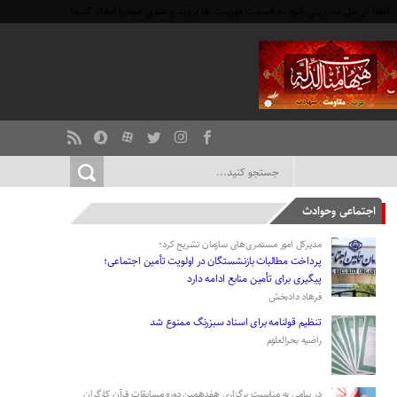
لطفا در پنل مديريتي خود به قسمت فهرست ها برويد و منوي خود را ايجاد كنيد!
اجتماعی وحوادث
مدیرکل امور مستمری‌های سازمان تشریح کرد؛
پرداخت مطالبات بازنشستگان در اولویت تأمین اجتماعی؛
پیگیری برای تأمین منابع ادامه دارد
فرهاد دادبخش
تنظیم قولنامه برای اسناد سبزرنگ ممنوع شد
راضیه بحرالعلوم
در پیامی به مناسبت برگزاری هفدهمین دوره مسابقات قرآن کارگران