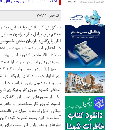
آشتاب با اشاره به نقش بی‌بدیل اتاق با
کد خبر : 28919
به گزارش کار تلاش تولید، این دیدار 
مغتنم برای تبادل نظر پیرامون مسایل 
اتاق بازرگانی؛ پارلمان بخش خصوصی و
در ابتدای این نشست، مهندس آشتاب 
ساختار اقتصادی کشور، این نهاد ر
توانمندی‌های اتاق در جهت ارایه مشا
و تسهیل‌گری در مسیر تولید تاکید کرد
وی اظهار داشت: “اتاق بازرگانی با 
می‌تواند به عنوان بازوی توانمند دول
تناقض کمبود نیروی کار و بیکاری فارغ
یکی از محورهای اصلی این گفتگو، ب
کمبود نیروی کار متخصص و ماهر در
بیکاری قابل توجه در میان فارغ‌التحص
آشتاب در این زمینه تصریح کرد: “ای
نیازهای واقعی بازار کار است. برای ر