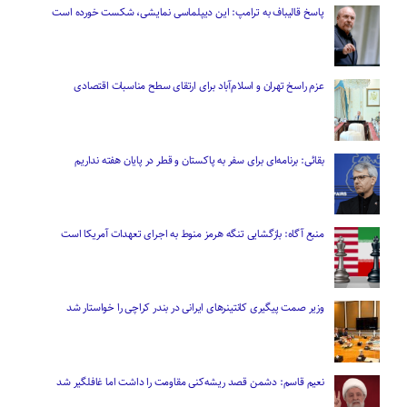
پاسخ قالیباف به ترامپ: این دیپلماسی نمایشی، شکست خورده است
عزم راسخ تهران و اسلام‌آباد برای ارتقای سطح مناسبات اقتصادی
بقائی: برنامه‌ای برای سفر به پاکستان و قطر در پایان هفته نداریم
منبع آگاه: بازگشایی تنگه هرمز منوط به اجرای تعهدات آمریکا است
وزیر صمت پیگیری کانتینر‌های ایرانی در بندر کراچی را خواستار شد
نعیم قاسم: دشمن قصد ریشه‌کنی مقاومت را داشت اما غافلگیر شد