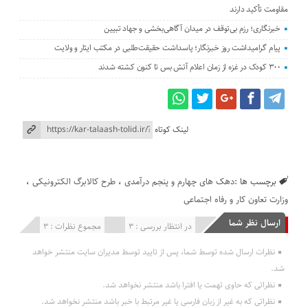
مقاومت تأکید دارند
خبرنگاری؛ رزم بی‌توقف در میدان آگاهی‌بخشی و جهاد تبیین
پیام گرامیداشت روز خبرنگار؛ پاسداشت حقیقت‌طلبی در مکتب ایثار و ولایت
۳۰۰ کودک در غزه از زمان اعلام آتش بس تا کنون کشته شدند
لینک کوتاه
برچسب ها :
دهک های چهارم و پنجم درآمدی
،
طرح کالابرگ الکترونیکی
،
وزارت تعاون کار و رفاه اجتماعی
ارسال نظر شما
انتشار یافته : 0
در انتظار بررسی : 3
مجموع نظرات : 3
نظرات ارسال شده توسط شما، پس از تایید توسط مدیران سایت منتشر خواهد
شد.
نظراتی که حاوی تهمت یا افترا باشد منتشر نخواهد شد.
نظراتی که به غیر از زبان فارسی یا غیر مرتبط با خبر باشد منتشر نخواهد شد.