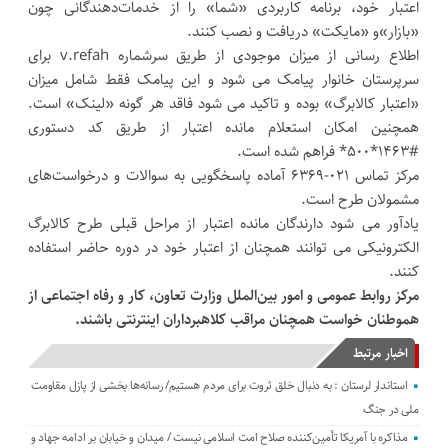
اعتبار خود، برنامه کاربردی «شما» را از خدمات‌دهندگانی چون
«بازار»و «مایکت» دریافت و نصب کنند.
اطلاع رسانی از میزان موجودی از طریق سرشماره v.refah برای
سرپرستان خانوار پیامک می شود و این پیامک فقط شامل میزان
«اعتبار کالابرگ» بوده و تاکید می شود فاقد هر گونه «لینک» است.
همچنین امکان استعلام مانده اعتبار از طریق کد دستوری
#۱۴۶۳*۵۰۰* فراهم شده است.
مرکز تماس ۰۲۱-۶۳۶۹ آماده پاسخگویی به سوالات و درخواست‌های
مشمولان طرح است.
یادآور می شود دارندگان مانده اعتبار از مراحل قبلی طرح کالابرگ
الکترونیکی می توانند همچنان از اعتبار خود در دوره حاضر استفاده
کنند.
مرکز روابط عمومی و امور بین‌الملل وزارت تعاون، کار و رفاه اجتماعی از
هموطنان خواست همچنان مراقب کلاهبرداران اینترنتی باشند.
اخبار مرتبط
استاندار لرستان : به دنبال خلق ثروت برای مردم هستیم/ رسانه‌ها بخشی از پازل مقاومت
ملی در جنگ
مذاکره با آمریکا تأمین‌کننده صلاح امت اسلامی نیست / میدان و خیابان بر ادامه جهاد و