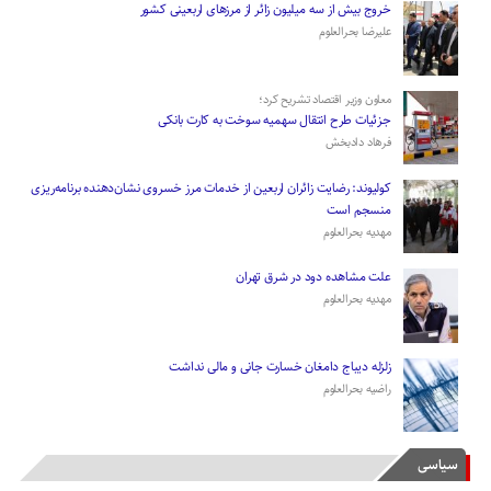
­خروج بیش از سه میلیون زائر از مرز‌های اربعینی کشور
علیرضا بحرالعلوم
معاون وزیر اقتصاد تشریح کرد؛
جزئیات طرح انتقال سهمیه سوخت به کارت بانکی
فرهاد دادبخش
کولیوند: رضایت زائران اربعین از خدمات مرز خسروی نشان‌دهنده برنامه‌ریزی
منسجم است
مهدیه بحرالعلوم
علت مشاهده دود در شرق تهران
مهدیه بحرالعلوم
زلزله دیباج دامغان خسارت جانی و مالی نداشت
راضیه بحرالعلوم
سیاسی