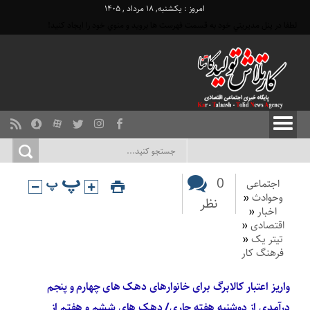
امروز : یکشنبه, ۱۸ مرداد , ۱۴۰۵
لطفا در پنل مديريتي خود به قسمت فهرست ها برويد و منوي خود را ايجاد كنيد!
0
اجتماعی
وحوادث
«
نظر
اخبار
«
اقتصادی
«
تیتر یک
«
فرهنگ کار
واریز اعتبار کالابرگ برای خانوارهای دهک های چهارم و پنجم
درآمدی از دوشنبه هفته جاری/ دهک های ششم و هفتم از