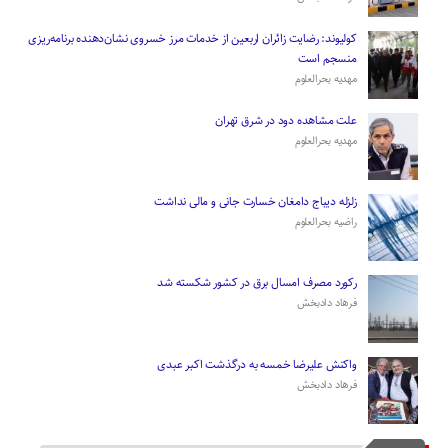
کولیوند: رضایت زائران اربعین از خدمات مرز خسروی نشان‌دهنده برنامه‌ریزی
منسجم است
مهدیه بحرالعلوم
علت مشاهده دود در شرق تهران
مهدیه بحرالعلوم
زلزله دیباج دامغان خسارت جانی و مالی نداشت
راضیه بحرالعلوم
رکورد مصرف امسال برق در کشور شکسته شد
فرهاد دادبخش
واکنش علیرضا خمسه به درگذشت اکبر عبدی
فرهاد دادبخش