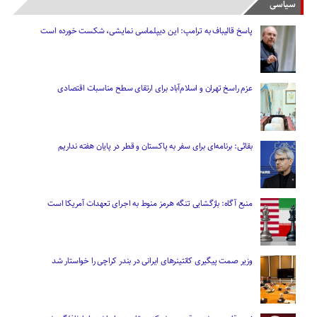
سیاسی
پاسخ قالیباف به ترامپ: این دیپلماسی نمایشی، شکست خورده است
عزم راسخ تهران و اسلام‌آباد برای ارتقای سطح مناسبات اقتصادی
بقائی: برنامه‌ای برای سفر به پاکستان و قطر در پایان هفته نداریم
منبع آگاه: بازگشایی تنگه هرمز منوط به اجرای تعهدات آمریکا است
وزیر صمت پیگیری کانتینر‌های ایرانی در بندر کراچی را خواستار شد