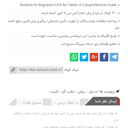
Roulette for Beginners USA for Tablet: A Comprehensive Guide
۳۰۰ کودک در غزه از زمان اعلام آتش بس تا کنون کشته شدند
پرداخت مطالبات بازنشستگان در اولویت تأمین اجتماعی؛ پیگیری برای تأمین منابع ادامه
دارد
پاسخ قالیباف به ترامپ: این دیپلماسی نمایشی، شکست خورده است
تنظیم قولنامه برای اسناد سبزرنگ ممنوع شد
لینک کوتاه
برچسب ها :
دستور
،
روغن
،
عقب گرد
،
قیمت
ارسال نظر شما
انتشار یافته : 0
در انتظار بررسی : 0
مجموع نظرات : 0
نظرات ارسال شده توسط شما، پس از تایید توسط مدیران سایت منتشر خواهد
شد.
نظراتی که حاوی تهمت یا افترا باشد منتشر نخواهد شد.