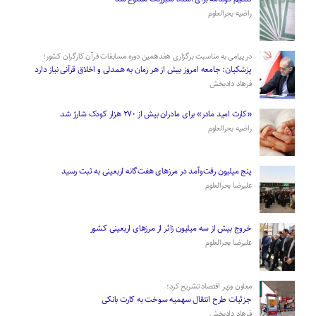
راضیه بحرالعلوم
در پیامی به مناسبت برگزاری هفدهمین دوره مسابقات قرآن کارگران کشور؛
پزشکیان: جامعه امروز بیش از هر زمان به همدلی و اخلاق قرآنی نیاز دارد
فرهاد دادبخش
«کارت امید مادر» برای مادران بیش از ۲۷۰ هزار کودک شارژ شد
راضیه بحرالعلوم
پنج میلیون رفت‌وآمد در مرزهای هفت‌گانه اربعینی به ثبت رسید
علیرضا بحرالعلوم
­خروج بیش از سه میلیون زائر از مرز‌های اربعینی کشور
علیرضا بحرالعلوم
معاون وزیر اقتصاد تشریح کرد؛
جزئیات طرح انتقال سهمیه سوخت به کارت بانکی
فرهاد دادبخش