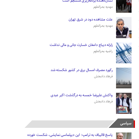
نشان‌دهنده برنامه‌ریزی منسجم است
مهدیه بحرالعلوم
علت مشاهده دود در شرق تهران
مهدیه بحرالعلوم
زلزله دیباج دامغان خسارت جانی و مالی نداشت
راضیه بحرالعلوم
رکورد مصرف امسال برق در کشور شکسته شد
فرهاد دادبخش
واکنش علیرضا خمسه به درگذشت اکبر عبدی
فرهاد دادبخش
سیاسی
پاسخ قالیباف به ترامپ: این دیپلماسی نمایشی، شکست خورده