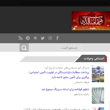
لطفا در پنل مديريتي خود به قسمت فهرست ها برويد و منوي خود را ايجاد كنيد!
اجتماعی وحوادث
مدیرکل امور مستمری‌های سازمان تشریح کرد؛
پرداخت مطالبات بازنشستگان در اولویت تأمین اجتماعی؛
پیگیری برای تأمین منابع ادامه دارد
فرهاد دادبخش
تنظیم قولنامه برای اسناد سبزرنگ ممنوع شد
راضیه بحرالعلوم
در پیامی به مناسبت برگزاری هفدهمین دوره مسابقات قرآن کارگران