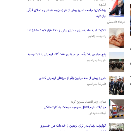
کشور؛
پزشکیان: جامعه امروز بیش از هر زمان به همدلی و اخلاق قرآنی
نیاز دارد
فرهاد دادبخش
«کارت امید مادر» برای مادران بیش از ۲۷۰ هزار کودک شارژ شد
راضیه بحرالعلوم
پنج میلیون رفت‌وآمد در مرزهای هفت‌گانه اربعینی به ثبت رسید
علیرضا بحرالعلوم
­خروج بیش از سه میلیون زائر از مرز‌های اربعینی کشور
علیرضا بحرالعلوم
معاون وزیر اقتصاد تشریح کرد؛
جزئیات طرح انتقال سهمیه سوخت به کارت بانکی
فرهاد دادبخش
کولیوند: رضایت زائران اربعین از خدمات مرز خسروی