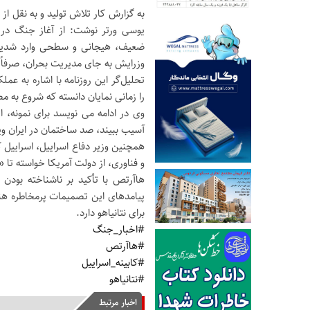
به گزارش کار تلاش تولید و به نقل از
خ
ضعیف، هیجانی و سطحی وارد شدیدتر
وزرایش به جای مدیریت بحران، صرفاً 
تحلیل‌گر این روزنامه با اشاره به عمل
را زمانی نمایان دانسته که شروع به مص
وی در ادامه می نویسد برای نمونه، ا
آسیب ببیند، صد ساختمان در ایران و
همچنین وزیر دفاع اسراییل، اسراییل ک
و فناوری، از دولت آمریکا خواسته تا «
هاآرتص با تأکید بر ناشناخته بودن 
پیامدهای این تصمیمات پرمخاطره
برای نتانیاهو دارد.
#اخبار_جنگ
#هاآرتص
#کابینه_اسراییل
#نتانیاهو
اخبار مرتبط