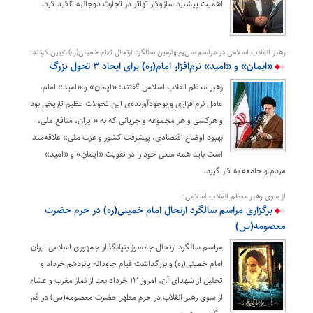
اهمیت پیشبرد سازوکار تهاتر در تجارت دوجانبه تاکید کرد.
رهبر انقلاب اسلامی در مراسم سی‌وچهارمین سالگرد ارتحال امام خمینی(ره) تبیین کردند:
«ایمان» و «امید» نرم‌افزار امام(ره) برای ایجاد ۳ تحول بزرگ
رهبر معظم انقلاب اسلامی گفتند: «ایمان» و «امید» امام،
عامل نرم‌افزاری و بوجودآورنده‌ی این تحولات عظیم تاریخی بود
و هرکسی و هر مجموعه و جریانی که به «ایران، منافع ملی،
بهبود اوضاع اقتصادی، پیشرفت کشور و عزت ملی» علاقه‌مند
است باید همه سعی خود را در تقویت «ایمان» و «امید»
مردم و جامعه به کار گیرد.
از سوی رهبر معظم انقلاب اسلامی؛
برگزاری مراسم سالگرد ارتحال امام خمینی(ره) در حرم حضرت
معصومه(س)
مراسم سالگرد ارتحال جانسوز بنیانگذار جمهوری اسلامی ایران
امام خمینی(ره) و بزرگداشت قیام جاودانه پانزدهم خرداد و
تجلیل از شهدای آن، امروز ۱۳ خرداد بعد از نماز مغرب و عشاء
از سوی رهبر انقلاب در حرم مطهر حضرت معصومه(س) در قم