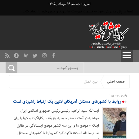
امروز : جمعه, ۱۶ مرداد , ۱۴۰۵
لطفا در پنل مديريتي خود به قسمت فهرست ها برويد و منوي خود را ايجاد كنيد!
صفحه اصلی
بین الملل
رئیس جمهور:
روابط با کشورهای مستقل آمریکای لاتین یک ارتباط راهبردی است
آیت‌الله سید ابراهیم رئیسی رئیس جمهوری اسلامی ایران
دوشنبه در آستانه سفر خود به ونزوئلا، نیکاراگوئه و کوبا با بیان
اینکه «موضع ما و این سه کشور موضع ایستادگی در مقابل
نظام سلطه است» تاکید کرد که روابط با کشورهای مستقل