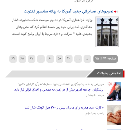
برگزار می‌شود.
تحریم‌های ضدایرانی جدید آمریکا به بهانه سانسور اینترنت
وزارت خزانه‌داری آمریکا در تداوم سیاست شکست‌خورده فشار
حداکثری ضدایرانی خود روز جمعه اعلام کرد که تحریم‌های
جدیدی علیه ۲ شرکت و ۲ فرد مرتبط با ایران وضع کرده است.
صفحه 71 از 95
«
...
40
50
60
‹
67
68
69
80
›
76
75
74
73
72
71
70
اجتماعی وحوادث
»
...
90
در پیامی به مناسبت برگزاری هفدهمین دوره مسابقات قرآن کارگران کشور؛
پزشکیان: جامعه امروز بیش از هر زمان به همدلی و اخلاق قرآنی نیاز دارد
فرهاد دادبخش
«کارت امید مادر» برای مادران بیش از ۲۷۰ هزار کودک شارژ شد
راضیه بحرالعلوم