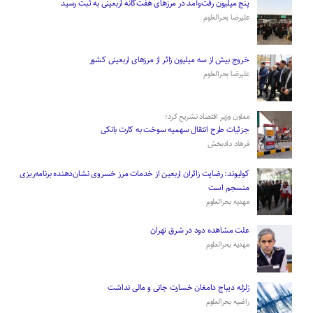
پنج میلیون رفت‌وآمد در مرزهای هفت‌گانه اربعینی به ثبت رسید
علیرضا بحرالعلوم
­خروج بیش از سه میلیون زائر از مرز‌های اربعینی کشور
علیرضا بحرالعلوم
معاون وزیر اقتصاد تشریح کرد؛
جزئیات طرح انتقال سهمیه سوخت به کارت بانکی
فرهاد دادبخش
کولیوند: رضایت زائران اربعین از خدمات مرز خسروی نشان‌دهنده برنامه‌ریزی
منسجم است
مهدیه بحرالعلوم
علت مشاهده دود در شرق تهران
مهدیه بحرالعلوم
زلزله دیباج دامغان خسارت جانی و مالی نداشت
راضیه بحرالعلوم