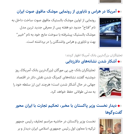
آمریکا در هراس و ناباوری از رونمایی موشک مافوق صوت ایران
رونمایی از اولین موشک بالستیک مافوق صوت ساخت داخل به
نام “فتاح” حدود دو هفته پس از معرفی جدید ترین مدل
موشک بالستیک پیشرفته با سوخت مایع خود به نام “خیبر”
بهت و ناباوری و هراس واشنگتن را در برداشته است.
تحلیلگران بزرگ‌ترین بانک آمریکا اظهار کردند؛
آشکار شدن نشانه‌های دلارزدایی
تحلیلگران بانک جِی پی مورگان (بزرگ‌ترین بانک آمریکا)، روز
دوشنبه گفتند نشانه‌های کمرنگ شدن نقش دلار در اقتصاد
جهانی در حال آشکار شدن است؛ هرچند این ارز سلطه خود را
به مدتی طولانی حفظ خواهد کرد.
دیدار نخست وزیر پاکستان با مخبر، تحکیم تجارت با ایران محور
گفت‌وگوها
نخست وزیر پاکستان در حاشیه مراسم تحلیف رئیس جمهور
ترکیه با معاون اول رئیس جمهوری اسلامی ایران دیدار و بر