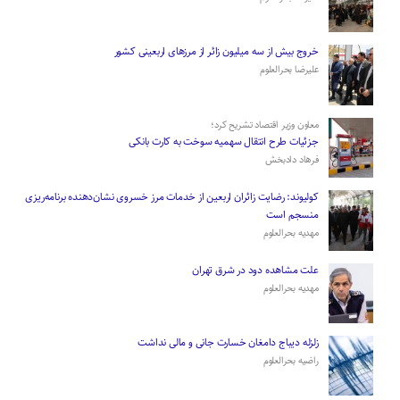
­خروج بیش از سه میلیون زائر از مرز‌های اربعینی کشور
علیرضا بحرالعلوم
معاون وزیر اقتصاد تشریح کرد؛
جزئیات طرح انتقال سهمیه سوخت به کارت بانکی
فرهاد دادبخش
کولیوند: رضایت زائران اربعین از خدمات مرز خسروی نشان‌دهنده برنامه‌ریزی
منسجم است
مهدیه بحرالعلوم
علت مشاهده دود در شرق تهران
مهدیه بحرالعلوم
زلزله دیباج دامغان خسارت جانی و مالی نداشت
راضیه بحرالعلوم