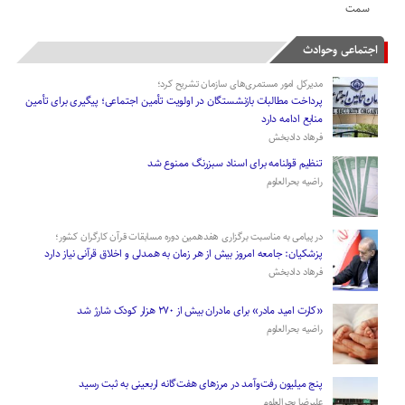
سمت
اجتماعی وحوادث
مدیرکل امور مستمری‌های سازمان تشریح کرد؛
پرداخت مطالبات بازنشستگان در اولویت تأمین اجتماعی؛ پیگیری برای تأمین
منابع ادامه دارد
فرهاد دادبخش
تنظیم قولنامه برای اسناد سبزرنگ ممنوع شد
راضیه بحرالعلوم
در پیامی به مناسبت برگزاری هفدهمین دوره مسابقات قرآن کارگران کشور؛
پزشکیان: جامعه امروز بیش از هر زمان به همدلی و اخلاق قرآنی نیاز دارد
فرهاد دادبخش
«کارت امید مادر» برای مادران بیش از ۲۷۰ هزار کودک شارژ شد
راضیه بحرالعلوم
پنج میلیون رفت‌وآمد در مرزهای هفت‌گانه اربعینی به ثبت رسید
علیرضا بحرالعلوم