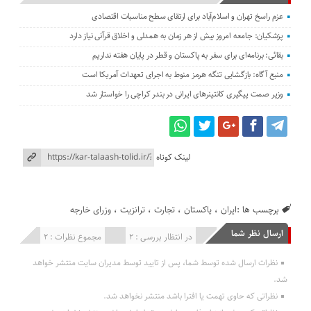
عزم راسخ تهران و اسلام‌آباد برای ارتقای سطح مناسبات اقتصادی
پزشکیان: جامعه امروز بیش از هر زمان به همدلی و اخلاق قرآنی نیاز دارد
بقائی: برنامه‌ای برای سفر به پاکستان و قطر در پایان هفته نداریم
منبع آگاه: بازگشایی تنگه هرمز منوط به اجرای تعهدات آمریکا است
وزیر صمت پیگیری کانتینر‌های ایرانی در بندر کراچی را خواستار شد
لینک کوتاه
برچسب ها :
ایران
،
پاکستان
،
تجارت
،
ترانزیت
،
وزرای خارجه
ارسال نظر شما
انتشار یافته : 0
در انتظار بررسی : 2
مجموع نظرات : 2
نظرات ارسال شده توسط شما، پس از تایید توسط مدیران سایت منتشر خواهد
شد.
نظراتی که حاوی تهمت یا افترا باشد منتشر نخواهد شد.