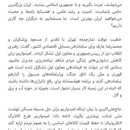
می‌دوشند، عبرت بگیرید و با جمهوری اسلامی ببندید. ایران بزرگترین
حامی شماست. امنیت و رشد علمی و همسایه باصفا و محبت
می‌خواهید ایران بهترین است. ما مسلمانیم به دیگران چه کاری
داریم؟
خطیب موقت نمازجمعه تهران با تقدیر از مسعود پزشکیان و
محمدرضا عارف برای ساماندهی مسایل اقتصادی کشور، گفت: رهبری
انقلاب نیز از رییس‌جمهوری و معاون اول تشکر کردند. امیدواریم برای
کاهش دشواری‌های زندگی مردم شاهد برنامه‌ریزی جدی‌تر باشیم.
ستادی که در دولت به فرماندهی معاون اول تشکیل شده است هم
قوی‌تر و مثل یک اتاق جنگ، وزارتخانه‌های مسیول را کنارهم
ساماندهی کنند و برنامه هوشمندانه برای رفع ناترازی‌ها داشته باشند
که البته در این زمینه کار بسیار دشوار است. به‌ویژه در حوزه آب و برق
و گاز.
حاج‌علی‌اکبری با بیان اینکه امیدواریم برای حل مسیله مسکن نهضت
ملی شتاب بیشتری بگیرد، ادامه داد: امیدواریم طرح کالابرگ
الکترونیک با حفظ قیمت کالاهای اساسی را به عموم مردم ارایه کند
که البته اقدامات در این زمینه در حال انجام و نهایی‌شدن است. با