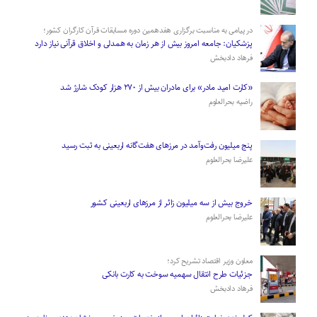
در پیامی به مناسبت برگزاری هفدهمین دوره مسابقات قرآن کارگران کشور؛
پزشکیان: جامعه امروز بیش از هر زمان به همدلی و اخلاق قرآنی نیاز دارد
فرهاد دادبخش
«کارت امید مادر» برای مادران بیش از ۲۷۰ هزار کودک شارژ شد
راضیه بحرالعلوم
پنج میلیون رفت‌وآمد در مرزهای هفت‌گانه اربعینی به ثبت رسید
علیرضا بحرالعلوم
­خروج بیش از سه میلیون زائر از مرز‌های اربعینی کشور
علیرضا بحرالعلوم
معاون وزیر اقتصاد تشریح کرد؛
جزئیات طرح انتقال سهمیه سوخت به کارت بانکی
فرهاد دادبخش