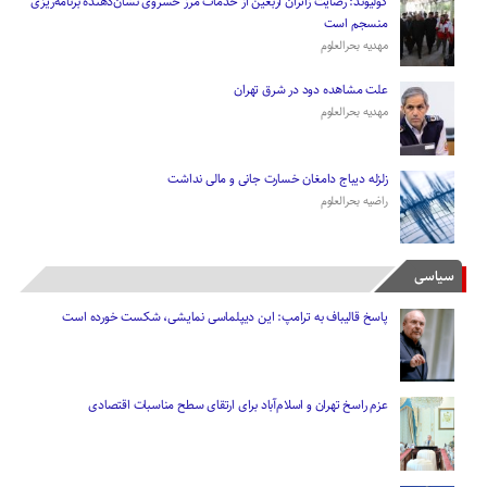
کولیوند: رضایت زائران اربعین از خدمات مرز خسروی نشان‌دهنده برنامه‌ریزی
منسجم است
مهدیه بحرالعلوم
علت مشاهده دود در شرق تهران
مهدیه بحرالعلوم
زلزله دیباج دامغان خسارت جانی و مالی نداشت
راضیه بحرالعلوم
سیاسی
پاسخ قالیباف به ترامپ: این دیپلماسی نمایشی، شکست خورده است
عزم راسخ تهران و اسلام‌آباد برای ارتقای سطح مناسبات اقتصادی