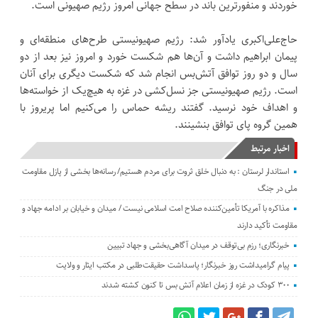
خوردند و منفورترین باند در سطح جهانی امروز رژیم صهیونی است.
حاج‌علی‌اکبری یادآور شد: رژیم صهیونیستی طرح‌های منطقه‌ای و
پیمان ابراهیم داشت و آن‌ها هم شکست خورد و امروز نیز بعد از دو
سال و دو روز توافق آتش‌بس انجام شد که شکست دیگری برای آنان
است. رژیم صهیونیستی جز نسل‌کشی در غزه به هیچ‌یک از خواسته‌ها
و اهداف خود نرسید. گفتند ریشه حماس را می‌کنیم اما پریروز با
همین گروه پای توافق بنشینند.
اخبار مرتبط
استاندار لرستان : به دنبال خلق ثروت برای مردم هستیم/ رسانه‌ها بخشی از پازل مقاومت
ملی در جنگ
مذاکره با آمریکا تأمین‌کننده صلاح امت اسلامی نیست / میدان و خیابان بر ادامه جهاد و
مقاومت تأکید دارند
خبرنگاری؛ رزم بی‌توقف در میدان آگاهی‌بخشی و جهاد تبیین
پیام گرامیداشت روز خبرنگار؛ پاسداشت حقیقت‌طلبی در مکتب ایثار و ولایت
۳۰۰ کودک در غزه از زمان اعلام آتش بس تا کنون کشته شدند