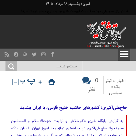
امروز : یکشنبه, ۱۸ مرداد , ۱۴۰۵
لطفا در پنل مديريتي خود به قسمت فهرست ها برويد و منوي خود را ايجاد كنيد!
0
اخبار
«
تیتر
یک
«
نظر
سیاسی
حاج‌علی‌اکبری: کشورهای حاشیه خلیج فارس، با ایران ببندید
به گزارش پایگاه خبری «کار،تلاش و تولید» حجت‌الاسلام و المسلمین
محمدجواد حاج‌علی‌اکبری در خطبه‌های نمازجمعه امروز تهران با بیان اینکه
باید جامعه اسلامی مقابل جبهه شیطان که هرزگی، بی‌بندوباری، بی‌عفتی و