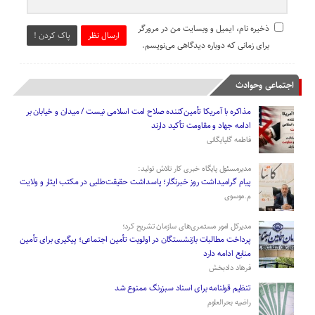
ذخیره نام، ایمیل و وبسایت من در مرورگر
ارسال نظر
پاک کردن !
برای زمانی که دوباره دیدگاهی می‌نویسم.
اجتماعی وحوادث
مذاکره با آمریکا تأمین‌کننده صلاح امت اسلامی نیست / میدان و خیابان بر
ادامه جهاد و مقاومت تأکید دارند
فاطمه گلپایگانی
مدیرمسئول پایگاه خبری کار تلاش تولید:
پیام گرامیداشت روز خبرنگار؛ پاسداشت حقیقت‌طلبی در مکتب ایثار و ولایت
م.موسوی
مدیرکل امور مستمری‌های سازمان تشریح کرد؛
پرداخت مطالبات بازنشستگان در اولویت تأمین اجتماعی؛ پیگیری برای تأمین
منابع ادامه دارد
فرهاد دادبخش
تنظیم قولنامه برای اسناد سبزرنگ ممنوع شد
راضیه بحرالعلوم