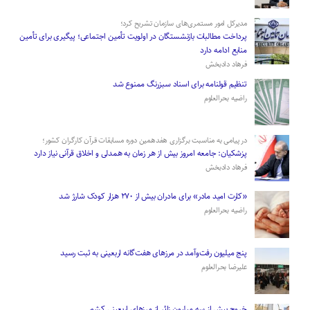
مدیرکل امور مستمری‌های سازمان تشریح کرد؛
پرداخت مطالبات بازنشستگان در اولویت تأمین اجتماعی؛ پیگیری برای تأمین
منابع ادامه دارد
فرهاد دادبخش
تنظیم قولنامه برای اسناد سبزرنگ ممنوع شد
راضیه بحرالعلوم
در پیامی به مناسبت برگزاری هفدهمین دوره مسابقات قرآن کارگران کشور؛
پزشکیان: جامعه امروز بیش از هر زمان به همدلی و اخلاق قرآنی نیاز دارد
فرهاد دادبخش
«کارت امید مادر» برای مادران بیش از ۲۷۰ هزار کودک شارژ شد
راضیه بحرالعلوم
پنج میلیون رفت‌وآمد در مرزهای هفت‌گانه اربعینی به ثبت رسید
علیرضا بحرالعلوم
­خروج بیش از سه میلیون زائر از مرز‌های اربعینی کشور