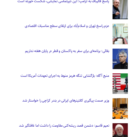
پاسخ قالیباف به ترامپ: این دیپلماسی نمایشی، شکست خورده است
عزم راسخ تهران و اسلام‌آباد برای ارتقای سطح مناسبات اقتصادی
بقائی: برنامه‌ای برای سفر به پاکستان و قطر در پایان هفته نداریم
منبع آگاه: بازگشایی تنگه هرمز منوط به اجرای تعهدات آمریکا است
وزیر صمت پیگیری کانتینر‌های ایرانی در بندر کراچی را خواستار شد
نعیم قاسم: دشمن قصد ریشه‌کنی مقاومت را داشت اما غافلگیر شد