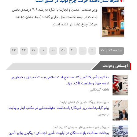
آمارها نشان‌دهنده حرکت چرخ تولید در کشور است
وزیر صنعت، معدن و تجارت با اشاره به رشد ۴.۹ درصدی بخش
صنعت در نیمه نخست سال جاری گفت: آمارها نشان دهنده
حرکت چرخ تولید در کشور است.
صفحه 69 از 70
«
...
40
50
60
‹
61
62
63
›
70
69
68
67
66
65
64
اجتماعی وحوادث
مذاکره با آمریکا تأمین‌کننده صلاح امت اسلامی نیست / میدان و خیابان بر
ادامه جهاد و مقاومت تأکید دارند
فاطمه گلپایگانی
مدیرمسئول پایگاه خبری کار تلاش تولید:
پیام گرامیداشت روز خبرنگار؛ پاسداشت حقیقت‌طلبی در مکتب ایثار و ولایت
م.موسوی
مدیرکل امور مستمری‌های سازمان تشریح کرد؛
پرداخت مطالبات بازنشستگان در اولویت تأمین اجتماعی؛ پیگیری برای تأمین