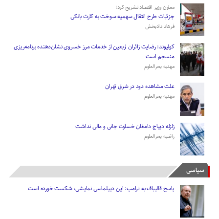
معاون وزیر اقتصاد تشریح کرد؛
جزئیات طرح انتقال سهمیه سوخت به کارت بانکی
فرهاد دادبخش
کولیوند: رضایت زائران اربعین از خدمات مرز خسروی نشان‌دهنده برنامه‌ریزی
منسجم است
مهدیه بحرالعلوم
علت مشاهده دود در شرق تهران
مهدیه بحرالعلوم
زلزله دیباج دامغان خسارت جانی و مالی نداشت
راضیه بحرالعلوم
سیاسی
پاسخ قالیباف به ترامپ: این دیپلماسی نمایشی، شکست خورده است