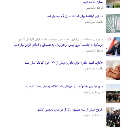
منابع ادامه دارد
فرهاد دادبخش
تنظیم قولنامه برای اسناد سبزرنگ ممنوع شد
راضیه بحرالعلوم
در پیامی به مناسبت برگزاری هفدهمین دوره مسابقات قرآن کارگران کشور؛
پزشکیان: جامعه امروز بیش از هر زمان به همدلی و اخلاق قرآنی نیاز دارد
فرهاد دادبخش
«کارت امید مادر» برای مادران بیش از ۲۷۰ هزار کودک شارژ شد
راضیه بحرالعلوم
پنج میلیون رفت‌وآمد در مرزهای هفت‌گانه اربعینی به ثبت رسید
علیرضا بحرالعلوم
­خروج بیش از سه میلیون زائر از مرز‌های اربعینی کشور
علیرضا بحرالعلوم