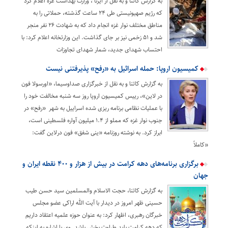
به گزارش کاتنا و به نقل از ایرنا ، وزارت بهداشت غزه اعلام کرد
که رژیم صهیونیستی طی ۲۴ ساعت گذشته، حملاتی را به
مناطق مختلف نوار غزه انجام داد که به شهادت ۲۶ نفر منجر
شد و ۵۱ زخمی نیز بر جای گذاشت. این وزارتخانه اعلام کرد: با
احتساب شهدای جدید، شمار شهدای تجاوزات
کمیسیون اروپا: حمله اسرائیل به «رفح» پذیرفتنی نیست
به گزارش کاتنا و به نقل از خبرگزاری صداوسیما، «اورسولا فون
در لاین»، رییس کمیسیون اروپا روز سه شنبه مخالفت خود را
با عملیات نظامی برنامه ریزی شده اسراییل به شهر «رفح» در
جنوب نوار غزه که مملو از ۱.۴ میلیون آواره فلسطینی است،
ابراز کرد. به نوشته روزنامه «ینی شفق» فون درلاین گفت:
«کاملاً
برگزاری برنامه‌های دهه کرامت در بیش از هزار و ۴۰۰ نقطه ایران و
جهان
به گزارش کاتنا، حجت الاسلام والمسلمین سید حسن طیب
حسینی ظهر امروز در دیدار با آیت الله اراکی عضو مجلس
خبرگان رهبری، اظهار کرد: به عنوان حوزه علمیه اعتقاد داریم
که دهه کرامت باید طراوت بخش باشد. وی با اشاره به اینکه