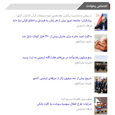
50
›
45
44
43
42
41
40
39
اجتماعی وحوادث
»
...
70
60
در پیامی به مناسبت برگزاری هفدهمین دوره مسابقات قرآن کارگران کشور؛
پزشکیان: جامعه امروز بیش از هر زمان به همدلی و اخلاق قرآنی نیاز دارد
فرهاد دادبخش
«کارت امید مادر» برای مادران بیش از ۲۷۰ هزار کودک شارژ شد
راضیه بحرالعلوم
پنج میلیون رفت‌وآمد در مرزهای هفت‌گانه اربعینی به ثبت رسید
علیرضا بحرالعلوم
­خروج بیش از سه میلیون زائر از مرز‌های اربعینی کشور
علیرضا بحرالعلوم
معاون وزیر اقتصاد تشریح کرد؛
جزئیات طرح انتقال سهمیه سوخت به کارت بانکی
فرهاد دادبخش