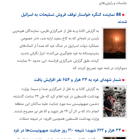
جلسات و رایزنی‌های
88 نماینده کنگره خواستار توقف فروش تسلیحات به اسرائیل
شدند
به گزارش کاتنا و به نقل از خبرگزاری فارس، نمایندگان هم‌حزبی
بایدن در نامه‌ای که به کاخ سفید ارایه شد، «در خصوص
عملکرد دولت اسراییل در جنگ غزه که عمداً از کمک‌های
بشردوستانه به غزه جلوگیری می‌کند»، ابراز نگرانی شدید
کردند.طبق گزارش خبرگزاری فرانسه، این حدود ۹۰ نماینده
دموکرات در نامه خود تصریح کردند که
شمار شهدای غزه به ۳۴ هزار و ۶۵۴ نفر افزایش یافت
به گزارش کاتنا و به نقل از خبرگزاری صدا و سیما، وزارت
بهداشت فلسطین در غزه اعلام کرد که طی ۲۴ ساعت گذشته،
دشمن صهیونیستی سه مورد جنایت علیه ساکنان این منطقه
انجام داد که بر اثر آن ۲۶ نفر شهید و ۵۱ نفر نیز مجروح شدند.
وزارت بهداشت فلسطین همچنین افزود: در نتیجه حملات
۳۴ هزار و ۶۲۲ شهید؛ نتیجه ۲۱۰ روز جنایت صهیونیست‌ها در غزه