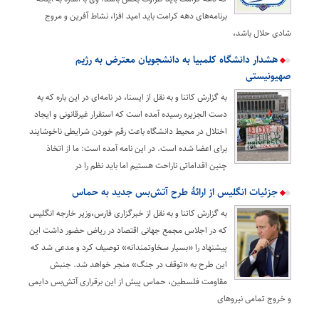
برنامه‌های دهه کرامت باید امید افزا، نشاط آفرین و مروج
شادی حلال باشد،
هشدار دانشگاه کلمبیا به دانشجویان معترض به رژیم
صهیونیستی
به گزارش کاتنا و به نقل از ایسنا، در نامه‌ای در این باره که به
دست الجزیره رسیده آمده است که استقرار غیرقانونی و ایجاد
اختلال در محیط دانشگاه باعث رقم خوردن شرایطی ناخوشایند
برای اعضا شده است. در این نامه آمده است: ما از اتخاذ
چنین اقداماتی ناراحت هستیم اما باید نظم را در
جزئیات انگلیس از ارائۀ طرح آتش‌بس جدید به حماس
به گزارش کاتنا و به نقل از خبرگزاری فارس،وزیر خارجه انگلیس
که در اجلاس مجمع جهانی اقتصاد در ریاض حضور داشت این
پیشنهاد را «بسیار سخاوتمندانه» توصیف کرد و مدعی شد که
این طرح به «توقف در جنگ» منجر خواهد شد. جنبش
مقاومت فلسطین، حماس پیش از این برقراری آتش‌بس دایمی
و خروج تمامی نیروهای