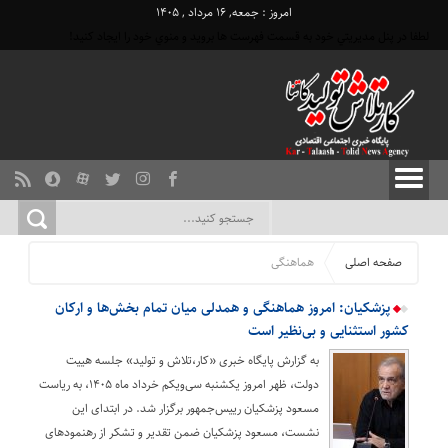
امروز : جمعه, ۱۶ مرداد , ۱۴۰۵
لطفا در پنل مديريتي خود به قسمت فهرست ها برويد و منوي خود را ايجاد كنيد!
صفحه اصلی
هماهنگی
پزشکیان: امروز هماهنگی و همدلی میان تمام بخش‌ها و ارکان
کشور استثنایی و بی‌نظیر است
به گزارش پایگاه خبری «کار،تلاش و تولید» جلسه هییت
دولت، ظهر امروز یکشنبه سی‌ویکم خرداد ماه ۱۴۰۵، به ریاست
مسعود پزشکیان رییس‌جمهور برگزار شد. در ابتدای این
نشست، مسعود پزشکیان ضمن تقدیر و تشکر از رهنمودهای