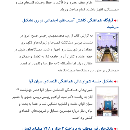
مقام معظم رهبری و با تأکید بر حفظ وحدت، انسجام ملی و
همبستگی، اظهار داشت: تمام مباحث و روند
قرارگاه هماهنگی کاهش آسیب‌های اجتماعی در ری تشکیل
می‌شود
به گزارش کاتنا از ری، محمدمهدی رحیمی صبح امروز در
نشست بررسی مشکلات کمپ‌ها و اردوگاه‌های نگهداری
معتادان در شهرستان ری اظهار داشت: دستگاه‌های متولی در
حوزه اعتیاد و کنترل آن در جامعه نیاز به تعامل و همکاری
متقابل دارند اما متأسفانه تا به حال سازوکاری برای ایجاد
هماهنگی در میان این دستگاه‌ها صورت نگرفته
تشکیل جلسه شورای‌عالی هماهنگی اقتصادی سران قوا
شورای‌عالی هماهنگی اقتصادی سران قوا عصر چهارشنبه ۲۴
آبان به ریاست دکتر سید ابراهیم رییسی رییس جمهور با حضور
سران قوای مقننه و قضاییه تشکیل شد و اعضا به بحث و
تبادل نظر درباره مهمترین مسایل و ضرورت‌های اقتصادی
کشور پرداختند.
بانک‌های قم موظف به پرداخت ۲ هزار و ۷۴۸ میلیارد تومان