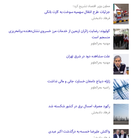
معاون وزیر اقتصاد تشریح کرد؛
جزئیات طرح انتقال سهمیه سوخت به کارت بانکی
فرهاد دادبخش
کولیوند: رضایت زائران اربعین از خدمات مرز خسروی نشان‌دهنده برنامه‌ریزی
منسجم است
مهدیه بحرالعلوم
علت مشاهده دود در شرق تهران
مهدیه بحرالعلوم
زلزله دیباج دامغان خسارت جانی و مالی نداشت
راضیه بحرالعلوم
رکورد مصرف امسال برق در کشور شکسته شد
فرهاد دادبخش
واکنش علیرضا خمسه به درگذشت اکبر عبدی
فرهاد دادبخش