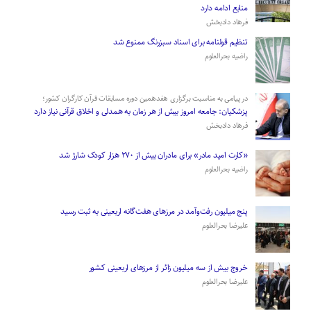
منابع ادامه دارد
فرهاد دادبخش
تنظیم قولنامه برای اسناد سبزرنگ ممنوع شد
راضیه بحرالعلوم
در پیامی به مناسبت برگزاری هفدهمین دوره مسابقات قرآن کارگران کشور؛
پزشکیان: جامعه امروز بیش از هر زمان به همدلی و اخلاق قرآنی نیاز دارد
فرهاد دادبخش
«کارت امید مادر» برای مادران بیش از ۲۷۰ هزار کودک شارژ شد
راضیه بحرالعلوم
پنج میلیون رفت‌وآمد در مرزهای هفت‌گانه اربعینی به ثبت رسید
علیرضا بحرالعلوم
­خروج بیش از سه میلیون زائر از مرز‌های اربعینی کشور
علیرضا بحرالعلوم