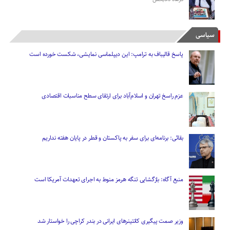
سیاسی
پاسخ قالیباف به ترامپ: این دیپلماسی نمایشی، شکست خورده است
عزم راسخ تهران و اسلام‌آباد برای ارتقای سطح مناسبات اقتصادی
بقائی: برنامه‌ای برای سفر به پاکستان و قطر در پایان هفته نداریم
منبع آگاه: بازگشایی تنگه هرمز منوط به اجرای تعهدات آمریکا است
وزیر صمت پیگیری کانتینر‌های ایرانی در بندر کراچی را خواستار شد