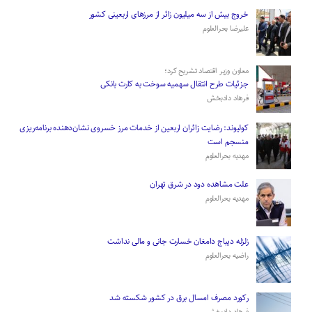
­خروج بیش از سه میلیون زائر از مرز‌های اربعینی کشور
علیرضا بحرالعلوم
معاون وزیر اقتصاد تشریح کرد؛
جزئیات طرح انتقال سهمیه سوخت به کارت بانکی
فرهاد دادبخش
کولیوند: رضایت زائران اربعین از خدمات مرز خسروی نشان‌دهنده برنامه‌ریزی
منسجم است
مهدیه بحرالعلوم
علت مشاهده دود در شرق تهران
مهدیه بحرالعلوم
زلزله دیباج دامغان خسارت جانی و مالی نداشت
راضیه بحرالعلوم
رکورد مصرف امسال برق در کشور شکسته شد
فرهاد دادبخش