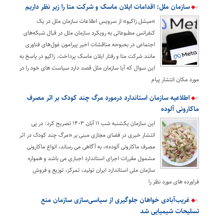
سازمان ملل: اقدامات ایلان ماسک و شرکت متا را زیر نظر داریم
»میشل زاکیو» از سرویس اطلاعات سازمان ملل در یک
کنفرانس مطبوعاتی به رویکرد سازمان ملل در قبال شبکه‌های
اجتماعی در بحبوحه مناقشات اخیر پیرامون غول‌های فناوری
مانند شرکت متا و رفتار ایلان ماسک پرداخت. زاکیو در پاسخ به
این سوال که آیا سازمان ملل قصد دارد سیاست های خود را در
مورد مکان انتشار پیام
اطلاعیه سازمان استاندارد درمورد مرگ چند کودک بر اثر مصرف
ماکارونی آلوده
این سازمان یکشنبه شب ۱۱ آبان ۱۴۰۳ تصریح کرد: در پی
انتشار خبری در فضای مجازی مبنی بر «مرگ چند کودک در اثر
مصرف ماکارونی آلوده»، به آگاهی می رساند، انواع ماکارونی
مشمول مقررات اجرای استاندارد اجباری می باشد و همواره
سازمان ملی استاندارد ایران تولید، تمرکز، توزیع و فروش
فراورده های مورد نظر را
غریب‌آبادی خواهان جلوگیری از سیاسی‌سازی سازمان منع
تسلیحات شیمیایی شد