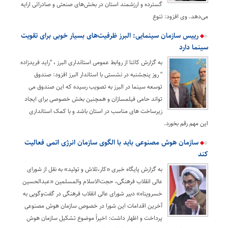
گسترده و ارزشمند استان در بخش‌های صنعتی و صادراتی ارایه
می‌دهد. وی افزود: تنوع
رییس سازمان سینمایی: البرز ظرفیت‌های بسیار خوبی برای تقویت
سینما دارد
به گزارش کاتنا از روابط عمومی استانداری البرز ، “راید فریدزاده
” روز پنجشنبه در نشستی با استاندار البرز افزود: صندوق
توسعه سینما در البرز به تصویب رسیده که این صندوق می
تواند حامی فیلمسازان و همچنین بخش خصوصی برای ایجاد
زیرساخت های مناسب در استان باشد و با کمک استانداری
این مهم رقم بخورد.
سازمان هوش مصنوعی باید با الگوی سازمان انرژی اتمی فعالیت
کند
به گزارش پایگاه خبری «کار،تلاش و تولید» به نقل از شورای
عالی انقلاب فرهنگی، حجت‌الاسلام والمسلمین «عبدالحسین
خسروپناه» دبیر شورای عالی انقلاب فرهنگی در گفت‌وگویی به
آخرین اقدامات این شورا در خصوص سازمان هوش مصنوعی
پرداخت و اظهار داشت: اخیراً موضوع تشکیل سازمان هوش