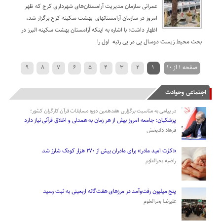
عمرانی سازمان مدیریت آرامستان‌های شهرداری کرج که ظهر
امروز در سازمان آرامستانهای بهشت سکینه کرج برگزار شد،
اظهار داشت: با اشاره به اینکه آرامستان بهشت سکینه البرز در
بحث محیط زیست دوسال پی در پی رتبه اول را
صفحه 1 از 10
1
2
3
4
5
6
7
8
9
›
10
اجتماعی وحوادث
در پیامی به مناسبت برگزاری هفدهمین دوره مسابقات قرآن کارگران کشور؛
پزشکیان: جامعه امروز بیش از هر زمان به همدلی و اخلاق قرآنی نیاز دارد
فرهاد دادبخش
«کارت امید مادر» برای مادران بیش از ۲۷۰ هزار کودک شارژ شد
راضیه بحرالعلوم
پنج میلیون رفت‌وآمد در مرزهای هفت‌گانه اربعینی به ثبت رسید
علیرضا بحرالعلوم